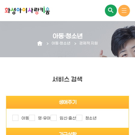
아동·청소년
아동·청소년
경제적 지원
서비스 검색
생애주기
아동
영·유아
임신·출산
청소년
가구상황