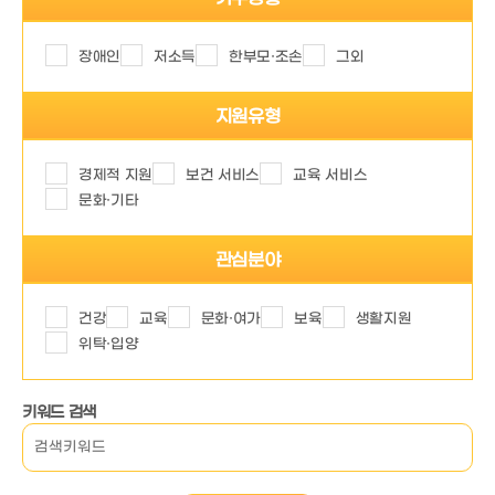
장애인
저소득
한부모·조손
그외
지원유형
경제적 지원
보건 서비스
교육 서비스
문화·기타
관심분야
건강
교육
문화·여가
보육
생활지원
위탁·입양
키워드 검색