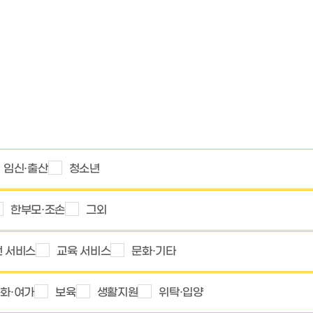
임신·출산
청소년
한부모·조손
그외
 서비스
교육 서비스
문화·기타
화·여가
보육
생활지원
위탁·입양