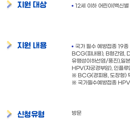
지원 대상
12세 이하 어린이(백신별
지원 내용
국가 필수 예방접종 19종
BCG(피내용), B형간염,
유행성이하선염/풍진),일본뇌
HPV(자궁경부암), 인플루엔자
※ BCG(경피용, 도장형)
※ 국가필수예방접종 HPV는
신청유형
방문