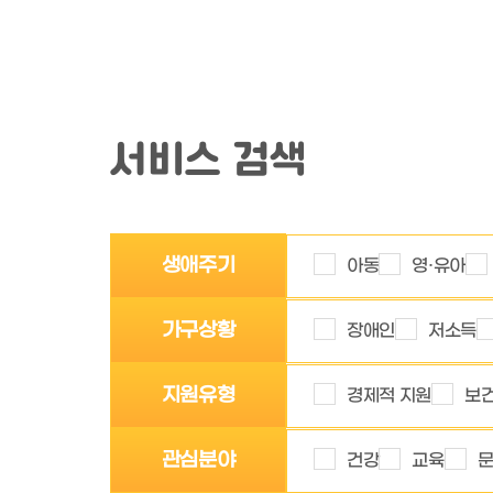
서비스 검색
생애주기
아동
영·유아
가구상황
장애인
저소득
지원유형
경제적 지원
보건
관심분야
건강
교육
문