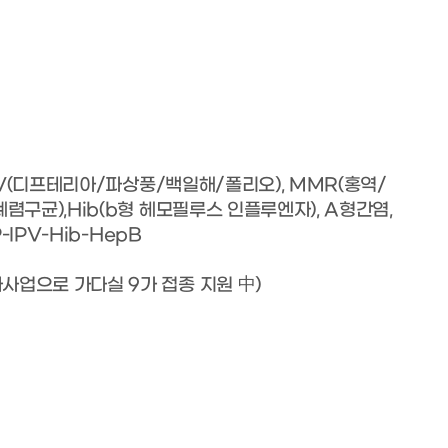
IPV(디프테리아/파상풍/백일해/폴리오), MMR(홍역/
렴구균),Hib(b형 헤모필루스 인플루엔자), A형간염,
IPV-Hib-HepB
사업으로 가다실 9가 접종 지원 中)