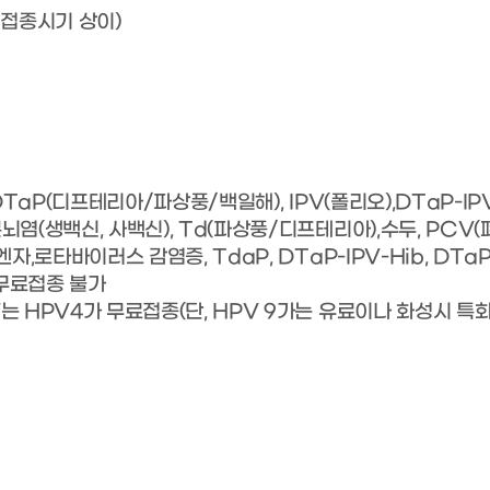
 접종시기 상이)
 DTaP(디프테리아/파상풍/백일해), IPV(폴리오),DTaP-
염(생백신, 사백신), Td(파상풍/디프테리아),수두, PCV(폐
,로타바이러스 감염증, TdaP, DTaP-IPV-Hib, DTaP-
 무료접종 불가
 HPV4가 무료접종(단, HPV 9가는 유료이나 화성시 특화