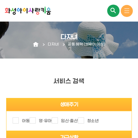
다자녀
다자녀
공통 혜택 (셋째아 이상)
서비스 검색
생애주기
아동
영·유아
임신·출산
청소년
가구상황