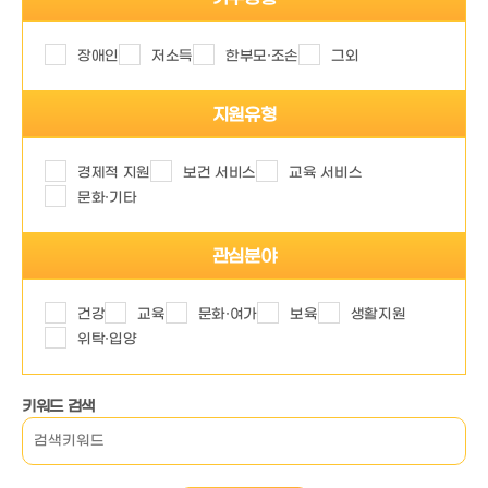
장애인
저소득
한부모·조손
그외
지원유형
경제적 지원
보건 서비스
교육 서비스
문화·기타
관심분야
건강
교육
문화·여가
보육
생활지원
위탁·입양
키워드 검색